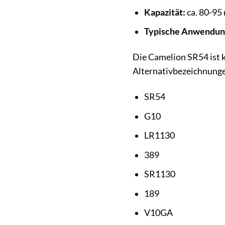
Kapazität:
ca. 80-95
Typische Anwendun
Die Camelion SR54 ist k
Alternativbezeichnung
SR54
G10
LR1130
389
SR1130
189
V10GA