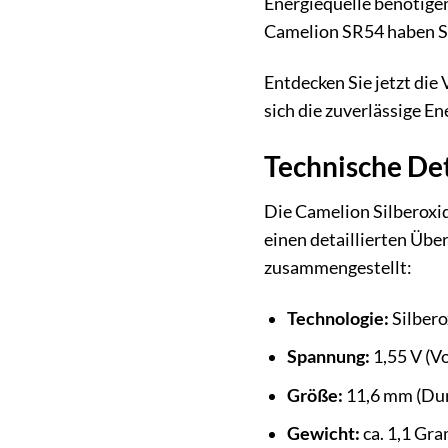
Energiequelle benötigen
Camelion SR54 haben Si
Entdecken Sie jetzt die 
sich die zuverlässige En
Technische Det
Die Camelion Silberoxid
einen detaillierten Übe
zusammengestellt:
Technologie:
Silbero
Spannung:
1,55 V (Vo
Größe:
11,6 mm (Dur
Gewicht:
ca. 1,1 Gr