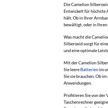
Die Camelion Silberoxid-
Entwickelt für höchste 
hält. Ob in Ihrer Armba
bewältigt, oder in Ihren
Was macht die Camelion 
Silberoxid sorgt für ei
und eine optimale Leist
Mit der Camelion Silber
Sie leere
Batterien
im u
Sie sie brauchen. Ob im 
Anwendungen.
Profitieren Sie von der 
Taschenrechner geeignet