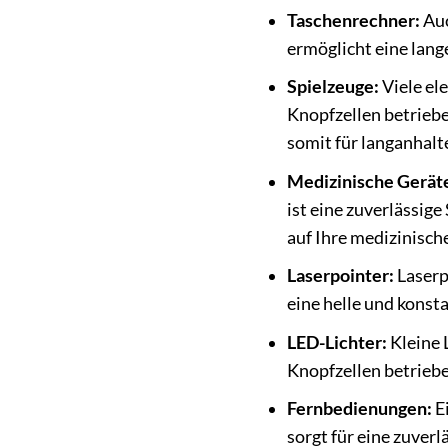
Taschenrechner:
Auc
ermöglicht eine lang
Spielzeuge:
Viele el
Knopfzellen betriebe
somit für langanhalt
Medizinische Gerät
ist eine zuverlässig
auf Ihre medizinisch
Laserpointer:
Laserp
eine helle und konst
LED-Lichter:
Kleine 
Knopfzellen betriebe
Fernbedienungen:
Ei
sorgt für eine zuver