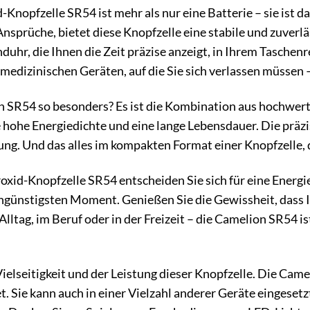
Knopfzelle SR54 ist mehr als nur eine Batterie – sie ist d
Ansprüche, bietet diese Knopfzelle eine stabile und zuverl
nduhr, die Ihnen die Zeit präzise anzeigt, in Ihrem Tasch
 medizinischen Geräten, auf die Sie sich verlassen müssen 
SR54 so besonders? Es ist die Kombination aus hochwertig
ne hohe Energiedichte und eine lange Lebensdauer. Die präz
ung. Und das alles im kompakten Format einer Knopfzelle, d
oxid-Knopfzelle SR54 entscheiden Sie sich für eine Energie
ngünstigsten Moment. Genießen Sie die Gewissheit, dass I
Alltag, im Beruf oder in der Freizeit – die Camelion SR54 is
Vielseitigkeit und der Leistung dieser Knopfzelle. Die Came
. Sie kann auch in einer Vielzahl anderer Geräte eingesetzt