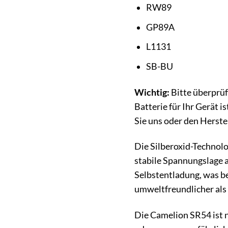
RW89
GP89A
L1131
SB-BU
Wichtig:
Bitte überprüf
Batterie für Ihr Gerät i
Sie uns oder den Herstel
Die Silberoxid-Technolo
stabile Spannungslage a
Selbstentladung, was be
umweltfreundlicher als 
Die Camelion SR54 ist n