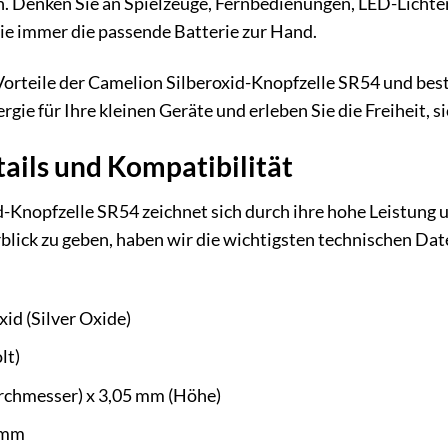
. Denken Sie an Spielzeuge, Fernbedienungen, LED-Lichter
e immer die passende Batterie zur Hand.
Vorteile der Camelion Silberoxid-Knopfzelle SR54 und beste
ergie für Ihre kleinen Geräte und erleben Sie die Freiheit, 
ails und Kompatibilität
-Knopfzelle SR54 zeichnet sich durch ihre hohe Leistung u
rblick zu geben, haben wir die wichtigsten technischen Da
xid (Silver Oxide)
lt)
chmesser) x 3,05 mm (Höhe)
amm