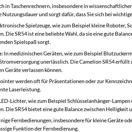
h in Taschenrechnern, insbesondere in wissenschaftlichen
e Nutzungsdauer und sorgt dafür, dass Sie sich bei wichti
ektronische Spielzeuge, wie zum Beispiel kleine Roboter, 
n. Die SR54 ist eine beliebte Wahl, da sie eine gute Bala
enden Spielspaß sorgt.
e:
In medizinischen Geräten, wie zum Beispiel Blutzucker
e Stromversorgung unerlässlich. Die Camelion SR54 erfüllt 
en Geräte verlassen können.
ointer werden oft für Präsentationen oder zur Kennzeich
ante Laserleistung.
LED-Lichter, wie zum Beispiel Schlüsselanhänger-Lampen 
n. Die SR54 bietet eine gute Balance zwischen Helligkeit u
nige Fernbedienungen, insbesondere für kleine Geräte od
lässige Funktion der Fernbedienung.