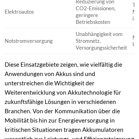
Reduzierung von
Te
CO2-Emissionen,
Elektroautos
Ni
geringere
i3
Betriebskosten
Unabhängigkeit vom
No
Notstromversorgung
Stromnetz,
UP
Versorgungssicherheit
Diese Einsatzgebiete zeigen, wie vielfältig die
Anwendungen von Akkus sind und
unterstreichen die Wichtigkeit der
Weiterentwicklung von Akkutechnologie für
zukunftsfähige Lösungen in verschiedenen
Branchen. Von der Kommunikation über die
Mobilität bis hin zur Energieversorgung in
kritischen Situationen tragen Akkumulatoren
wesentlich zur Leistungs- und Effizienzsteigerung