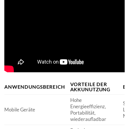
VORTEILE DER
ANWENDUNGSBEREICH
BE
AKKUNUTZUNG
Hohe
Sm
Energieeffizienz,
Mobile Geräte
La
Portabilität,
Mu
wiederaufladbar