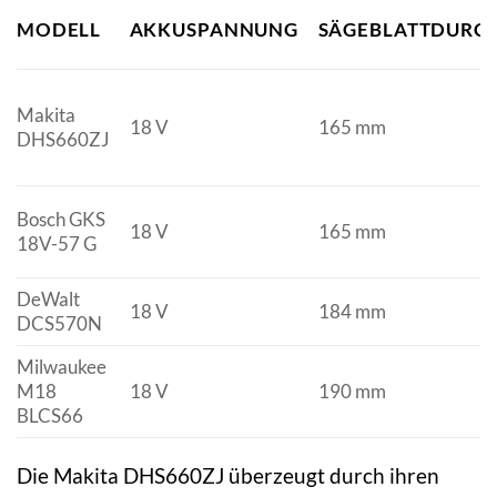
MODELL
AKKUSPANNUNG
SÄGEBLATTDURC
Makita
18 V
165 mm
DHS660ZJ
Bosch GKS
18 V
165 mm
18V-57 G
DeWalt
18 V
184 mm
DCS570N
Milwaukee
M18
18 V
190 mm
BLCS66
Die Makita DHS660ZJ überzeugt durch ihren