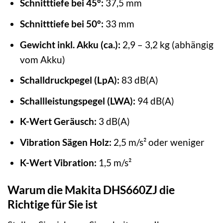
Schnitttiefe bei 45°:
37,5 mm
Schnitttiefe bei 50°:
33 mm
Gewicht inkl. Akku (ca.):
2,9 – 3,2 kg (abhängig
vom Akku)
Schalldruckpegel (LpA):
83 dB(A)
Schallleistungspegel (LWA):
94 dB(A)
K-Wert Geräusch:
3 dB(A)
Vibration Sägen Holz:
2,5 m/s² oder weniger
K-Wert Vibration:
1,5 m/s²
Warum die Makita DHS660ZJ die
Richtige für Sie ist