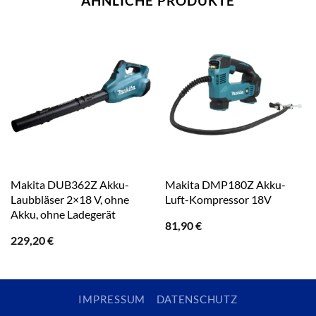
ÄHNLICHE PRODUKTE
Makita DUB362Z Akku-
Makita DMP180Z Akku-
Laubbläser 2×18 V, ohne
Luft-Kompressor 18V
Akku, ohne Ladegerät
81,90
€
229,20
€
IMPRESSUM
DATENSCHUTZ