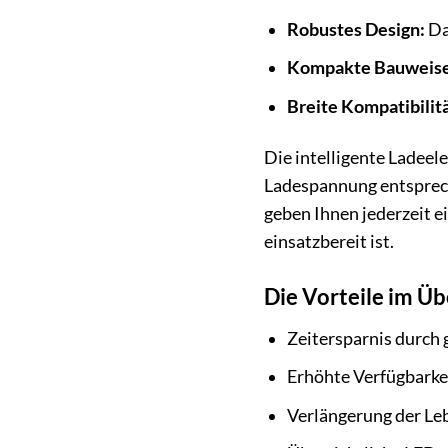
Robustes Design:
Da
Kompakte Bauweise
Breite Kompatibilitä
Die intelligente Ladeel
Ladespannung entsprech
geben Ihnen jederzeit e
einsatzbereit ist.
Die Vorteile im Üb
Zeitersparnis durch 
Erhöhte Verfügbarkei
Verlängerung der Leb