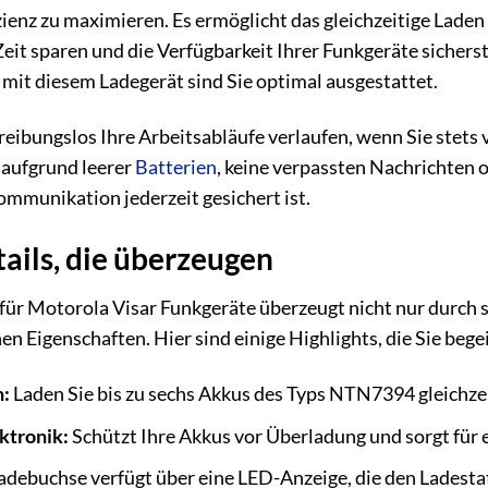
zienz zu maximieren. Es ermöglicht das gleichzeitige Laden
it sparen und die Verfügbarkeit Ihrer Funkgeräte sicherste
it diesem Ladegerät sind Sie optimal ausgestattet.
ie reibungslos Ihre Arbeitsabläufe verlaufen, wenn Sie stet
aufgrund leerer
Batterien
, keine verpassten Nachrichten o
ommunikation jederzeit gesichert ist.
ails, die überzeugen
für Motorola Visar Funkgeräte überzeugt nicht nur durch s
n Eigenschaften. Hier sind einige Highlights, die Sie beg
n:
Laden Sie bis zu sechs Akkus des Typs NTN7394 gleichzei
ktronik:
Schützt Ihre Akkus vor Überladung und sorgt für 
adebuchse verfügt über eine LED-Anzeige, die den Ladestat