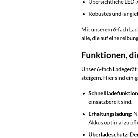
Übersichtliche LED-
Robustes und langle
Mit unserem 6-fach Ladeg
alle, die auf eine reib
Funktionen, di
Unser 6-fach Ladegerät b
steigern. Hier sind ein
Schnellladefunktion
einsatzbereit sind.
Erhaltungsladung:
Na
Akkus optimal zu pfl
Überladeschutz:
Der