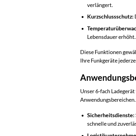
verlängert.
Kurzschlussschutz:
D
Temperaturüberwac
Lebensdauer erhöht.
Diese Funktionen gewähr
Ihre Funkgeräte jederze
Anwendungsber
Unser 6-fach Ladegerät f
Anwendungsbereichen. Hi
Sicherheitsdienste:
schnelle und zuverl
Logistikunternehme