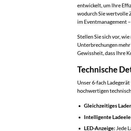
entwickelt, um Ihre Effi
wodurch Sie wertvolle Ze
im Eventmanagement – m
Stellen Sie sich vor, w
Unterbrechungen mehr 
Gewissheit, dass Ihre K
Technische Det
Unser 6-fach Ladegerät 
hochwertigen technische
Gleichzeitiges Lade
Intelligente Ladeele
LED-Anzeige:
Jede L