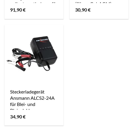
vollautomatisch u.a. für
(Säure, Gel, AGM)
91,90
€
30,90
€
Auto, Boot u.a. 12V 5A
EU
Steckerladegerät
Ansmann ALCS2-24A
für Blei- und
Bleigelakkus
34,90
€