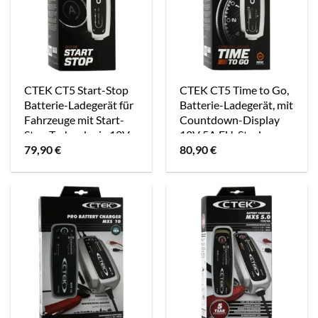
CTEK CT5 Start-Stop
CTEK CT5 Time to Go,
Batterie-Ladegerät für
Batterie-Ladegerät, mit
Fahrzeuge mit Start-
Countdown-Display
Stop Technologie 12V
12V 5A EU-Stecker
79,90
€
80,90
€
3,8A