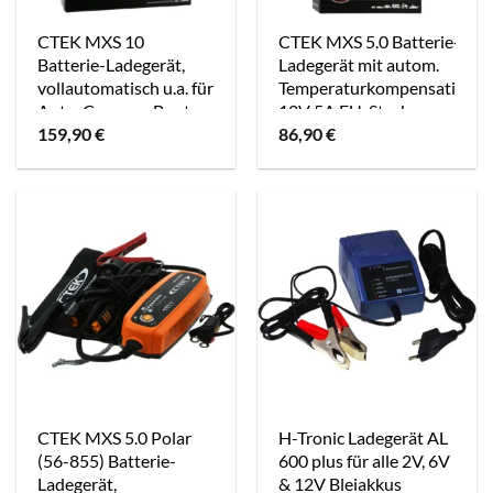
CTEK MXS 10
CTEK MXS 5.0 Batterie-
Batterie-Ladegerät,
Ladegerät mit autom.
vollautomatisch u.a. für
Temperaturkompensation
Auto, Caravan, Boot
12V 5A EU-Stecker
159,90
€
86,90
€
12V 10A EU
CTEK MXS 5.0 Polar
H-Tronic Ladegerät AL
(56-855) Batterie-
600 plus für alle 2V, 6V
Ladegerät,
& 12V Bleiakkus