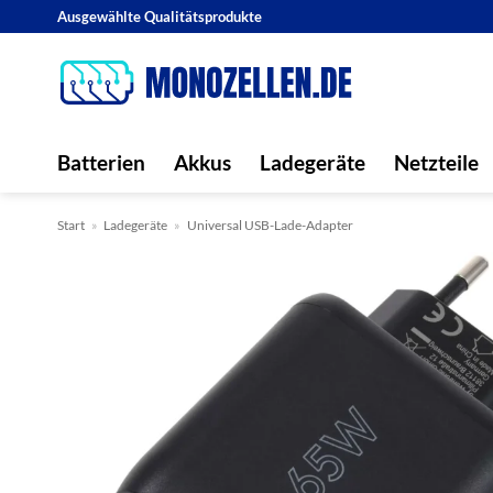
Zum
Ausgewählte Qualitätsprodukte
Inhalt
springen
Batterien
Akkus
Ladegeräte
Netzteile
Start
»
Ladegeräte
»
Universal USB-Lade-Adapter