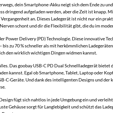
unterwegs, dein Smartphone-Akku neigt sich dem Ende zu und 
uss dringend aufgeladen werden, aber die Zeit ist knapp.
r Vergangenheit an. Dieses Ladegerät ist nicht nur ein pra
e Nerven schont und dir die Flexibilität gibt, die du im mod
der Power Delivery (PD) Technologie. Diese innovative Te
 – bis zu 70 % schneller als mit herkömmlichen Ladegeräten
dich den wirklich wichtigen Dingen widmen kannst.
 alles. Das goobay USB-C PD Dual Schnellladegerät bietet 
laden kannst. Egal ob Smartphone, Tablet, Laptop oder Kopf
USB-C-Geräte. Und dank des intelligenten Designs und der k
se.
esign fügt sich nahtlos in jede Umgebung ein und verleih
uste Gehäuse sorgt für Langlebigkeit und schützt das Lade