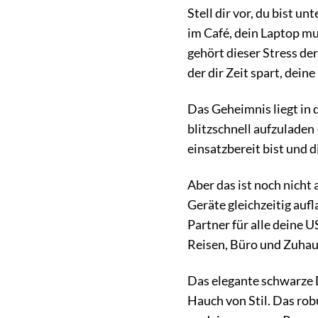
Stell dir vor, du bist 
im Café, dein Laptop m
gehört dieser Stress de
der dir Zeit spart, dein
Das Geheimnis liegt in 
blitzschnell aufzuladen
einsatzbereit bist und 
Aber das ist noch nicht
Geräte gleichzeitig auf
Partner für alle deine 
Reisen, Büro und Zuhau
Das elegante schwarze D
Hauch von Stil. Das rob