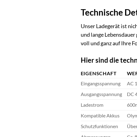
Technische Det
Unser Ladegerät ist nic
und lange Lebensdauer g
voll und ganz auf Ihre 
Hier sind die tech
EIGENSCHAFT
WE
Eingangsspannung
AC 1
Ausgangsspannung
DC 4
Ladestrom
600
Kompatible Akkus
Olym
Schutzfunktionen
Über
Abmessungen
Ca. 