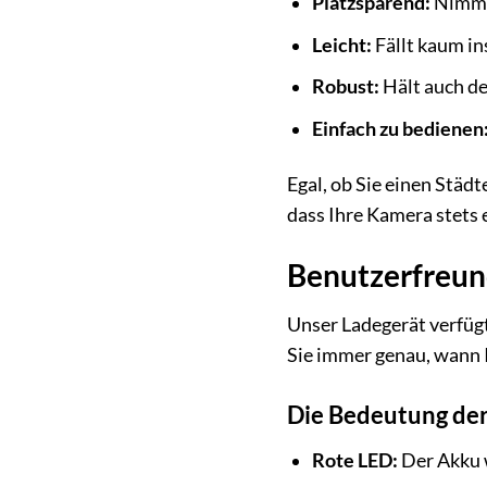
Platzsparend:
Nimmt 
Leicht:
Fällt kaum in
Robust:
Hält auch de
Einfach zu bedienen
Egal, ob Sie einen Städ
dass Ihre Kamera stets e
Benutzerfreun
Unser Ladegerät verfügt
Sie immer genau, wann I
Die Bedeutung der
Rote LED:
Der Akku w