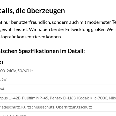
ails, die überzeugen
ht nur benutzerfreundlich, sondern auch mit modernster Te
ewährleistet. Wir haben bei der Entwicklung großen Wert a
Fotografie konzentrieren können.
nischen Spezifikationen im Detail:
RT
00-240V, 50/60Hz
.2V
mA
pus Li-42B, Fujifilm NP-45, Pentax D-Li63, Kodak Klic-7006, Ni
ladeschutz, Kurzschlussschutz, Überhitzungsschutz
85 x 48 x 20 mm