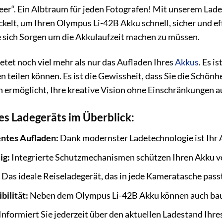
er“. Ein Albtraum für jeden Fotografen! Mit unserem Lade
ckelt, um Ihren Olympus Li-42B Akku schnell, sicher und ef
e sich Sorgen um die Akkulaufzeit machen zu müssen.
etet noch viel mehr als nur das Aufladen Ihres
Akkus
. Es i
en teilen können. Es ist die Gewissheit, dass Sie die Schönh
en ermöglicht, Ihre kreative Vision ohne Einschränkungen 
es Ladegeräts im Überblick:
entes Aufladen:
Dank modernster Ladetechnologie ist Ihr A
ig:
Integrierte Schutzmechanismen schützen Ihren Akku v
Das ideale Reiseladegerät, das in jede Kameratasche passt
bilität:
Neben dem Olympus Li-42B Akku können auch baug
Informiert Sie jederzeit über den aktuellen Ladestand Ihre