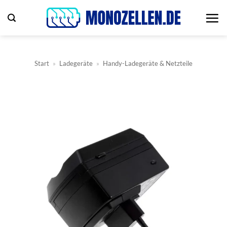
Zum
Inhalt
springen
Start
»
Ladegeräte
»
Handy-Ladegeräte & Netzteile