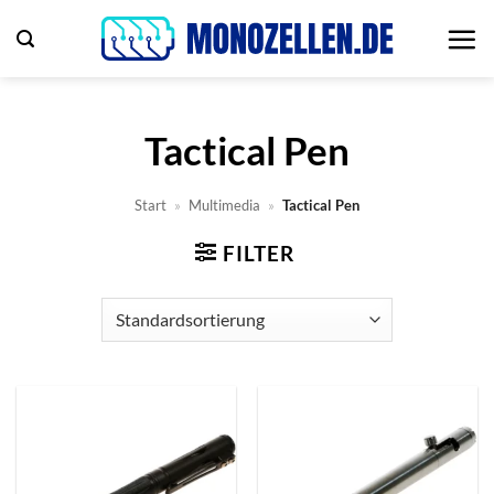
Zum
Inhalt
springen
Tactical Pen
Start
»
Multimedia
»
Tactical Pen
FILTER