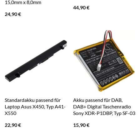
15,0mm x 8,0mm
44,90
€
24,90
€
Standardakku passend für
Akku passend für DAB,
Laptop Asus X450, Typ A41-
DAB+ Digital Taschenradio
X550
Sony XDR-P1DBP, Typ SF-03
22,90
€
15,90
€