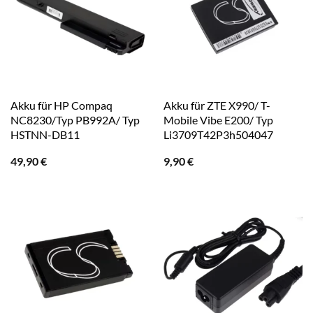
Akku für HP Compaq
Akku für ZTE X990/ T-
NC8230/Typ PB992A/ Typ
Mobile Vibe E200/ Typ
HSTNN-DB11
Li3709T42P3h504047
49,90
€
9,90
€