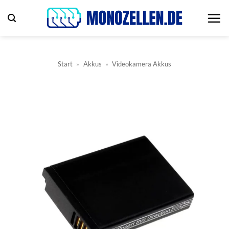
Zum
Inhalt
springen
Start
»
Akkus
»
Videokamera Akkus