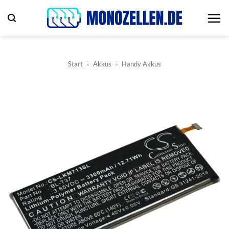
Zum
Inhalt
springen
Start
»
Akkus
»
Handy Akkus