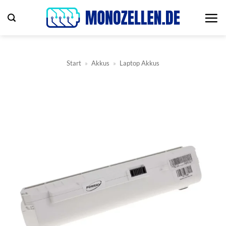
Zum
Inhalt
springen
Start
»
Akkus
»
Laptop Akkus