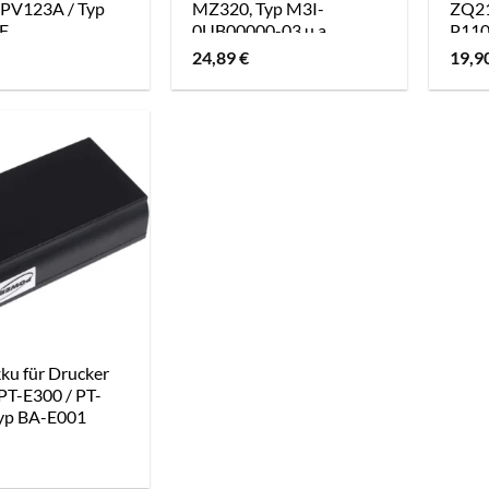
 PV123A / Typ
MZ320, Typ M3I-
ZQ21
F
0UB00000-03 u.a.
P11
24,89
€
19,9
ku für Drucker
PT-E300 / PT-
Typ BA-E001