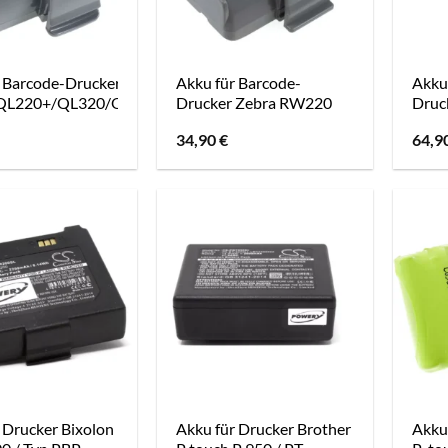
r Barcode-Drucker Zebra
Akku für Barcode-
Akku
QL220+/QL320/QL320+
Drucker Zebra RW220
Druc
34,90
€
64,9
 Drucker Bixolon
Akku für Drucker Brother
Akku