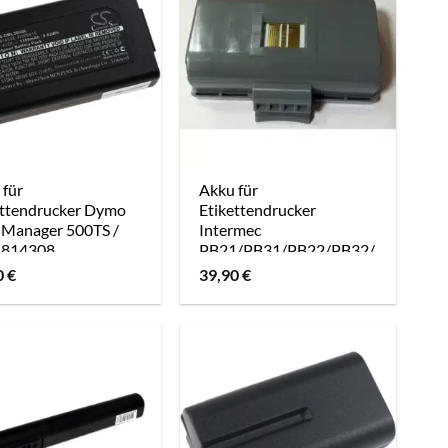
 für
Akku für
ettendrucker Dymo
Etikettendrucker
lManager 500TS /
Intermec
1814308
PB21/PB31/PB22/PB32/
Typ 318-030-001
0
€
39,90
€