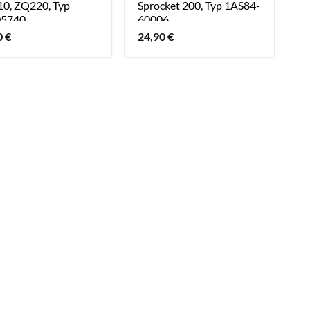
0, ZQ220, Typ
Sprocket 200, Typ 1AS84-
05740
60006
0
€
24,90
€