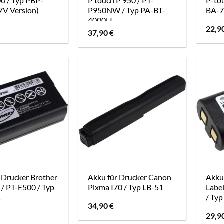
0 / Typ PBP-
P touch P 950 / PT-
P-to
7V Version)
P950NW / Typ PA-BT-
BA-7
4000LI
22,9
37,90
€
 Drucker Brother
Akku für Drucker Canon
Akku
/ PT-E500 / Typ
Pixma I70 / Typ LB-51
Labe
1
/ Ty
34,90
€
29,9