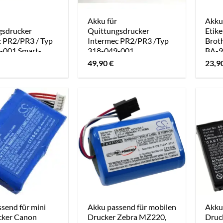
Akku für
Akku
gsdrucker
Quittungsdrucker
Etik
c PR2/PR3 / Typ
Intermec PR2/PR3 /Typ
Brot
-001 Smart-
318-049-001
BA-9
Standardakku
49,90
€
23,9
send für mini
Akku passend für mobilen
Akku
cker Canon
Drucker Zebra MZ220,
Druc