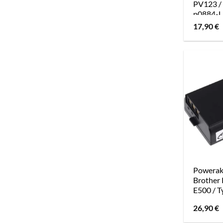
PV123 /
p0884-L
17,90
€
Powerak
Brother 
E500 / 
26,90
€