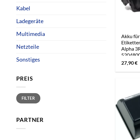
Kabel
Ladegeräte
Multimedia
Akku für
Etikette
Netzteile
Alpha 3R
520480
Sonstiges
27,90
€
PREIS
Min.
Max.
FILTER
Preis
Preis
PARTNER