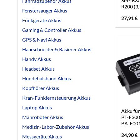
SPP-R30
Fahrradzubehör Akkus
R200 (3,
Fenstersauger Akkus
27,91
€
Funkgeräte Akkus
Gaming & Controller Akkus
GPS & Navi Akkus
Haarschneider & Rasierer Akkus
Handy Akkus
Headset Akkus
Hundehalsband Akkus
Kopfhörer Akkus
Kran-Funkfernsteuerung Akkus
Laptop Akkus
Akku für
PT-E300 
Mähroboter Akkus
BA-E00
Medizin-Labor-Zubehör Akkus
24,90
€
Messgeräte Akkus