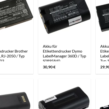
Akku für
Akku
ndrucker Brother
Etikettendrucker Dymo
Etik
 RJ-2050 / Typ
LabelManager 360D / Typ
Labe
003
S0895840
Typ 
30,90
€
29,9