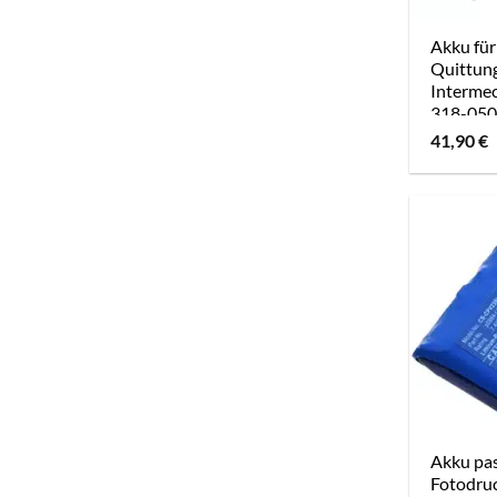
Akku für
Quittun
Interme
318-050
Akku
41,90
€
Akku pas
Fotodru