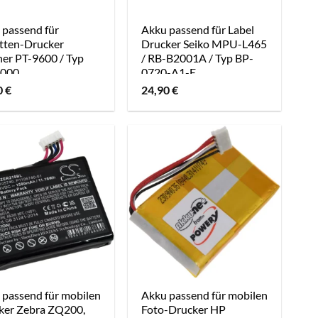
 passend für
Akku passend für Label
etten-Drucker
Drucker Seiko MPU-L465
her PT-9600 / Typ
/ RB-B2001A / Typ BP-
000
0720-A1-E
0
€
24,90
€
 passend für mobilen
Akku passend für mobilen
ker Zebra ZQ200,
Foto-Drucker HP