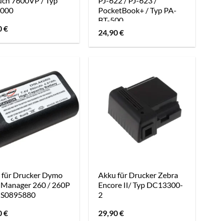
uch 7600VP / Typ
PJ-622 / PJ-623 /
000
PocketBook+ / Typ PA-
BT-500
0
€
24,90
€
 für Drucker Dymo
Akku für Drucker Zebra
lManager 260 / 260P
Encore II/ Typ DC13300-
p S0895880
2
0
€
29,90
€