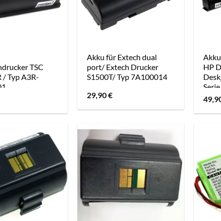
Akku für Extech dual
Akku
ndrucker TSC
port/ Extech Drucker
HP De
 / Typ A3R-
S1500T/ Typ 7A100014
Desk
01
Serie
29,90
€
49,9