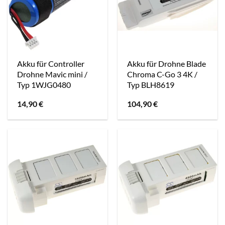
Akku für Controller
Akku für Drohne Blade
Drohne Mavic mini /
Chroma C-Go 3 4K /
Typ 1WJG0480
Typ BLH8619
14,90
€
104,90
€