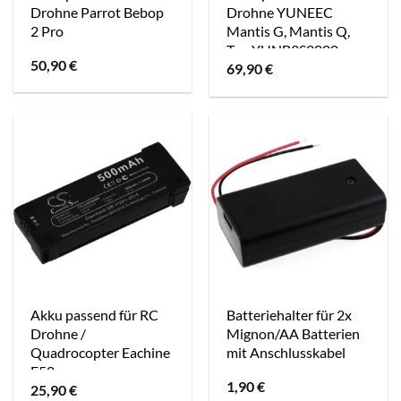
Drohne Parrot Bebop
Drohne YUNEEC
2 Pro
Mantis G, Mantis Q,
Typ YUNB3S2800
50,90
€
69,90
€
Akku passend für RC
Batteriehalter für 2x
Drohne /
Mignon/AA Batterien
Quadrocopter Eachine
mit Anschlusskabel
E58
1,90
€
25,90
€