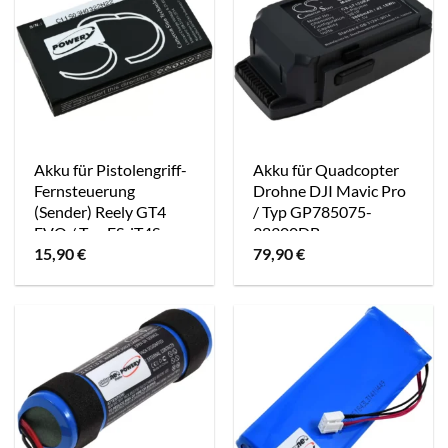
Akku für Pistolengriff-
Akku für Quadcopter
Fernsteuerung
Drohne DJI Mavic Pro
(Sender) Reely GT4
/ Typ GP785075-
EVO / Typ FS-iT4S
38300DB
15,90
€
79,90
€