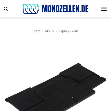
Zum
Inhalt
springen
Start
»
Akkus
»
Laptop Akkus