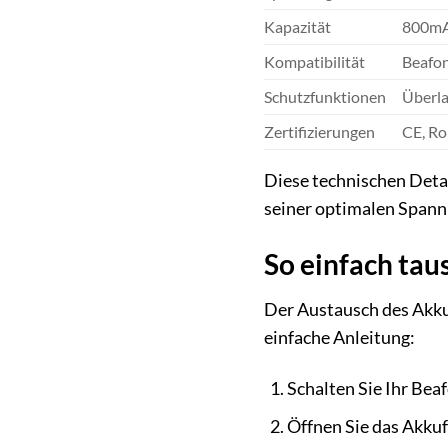
Kapazität
800m
Kompatibilität
Beafon
Schutzfunktionen
Überla
Zertifizierungen
CE, R
Diese technischen Detai
seiner optimalen Spannu
So einfach tau
Der Austausch des Akkus
einfache Anleitung:
Schalten Sie Ihr Bea
Öffnen Sie das Akkufa