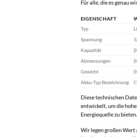
Für alle, die es genau w
EIGENSCHAFT
Typ
L
Spannung
3
Kapazität
[
Abmessungen
[
Gewicht
[
Akku-Typ Bezeichnung
C
Diese technischen Daten
entwickelt, um die hoh
Energiequelle zu bieten
Wir legen großen Wert a