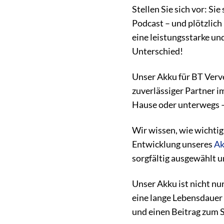
Stellen Sie sich vor: S
Podcast – und plötzlich
eine leistungsstarke und
Unterschied!
Unser Akku für BT Verve
zuverlässiger Partner im
Hause oder unterwegs –
Wir wissen, wie wichtig
Entwicklung unseres
Ak
sorgfältig ausgewählt un
Unser Akku ist nicht nu
eine lange Lebensdauer
und einen Beitrag zum 