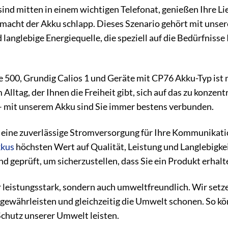
ie sind mitten in einem wichtigen Telefonat, genießen Ihre
 macht der Akku schlapp. Dieses Szenario gehört mit unse
 langlebige Energiequelle, die speziell auf die Bedürfnisse
 500, Grundig Calios 1 und Geräte mit CP76 Akku-Typ ist 
 Alltag, der Ihnen die Freiheit gibt, sich auf das zu konzent
 mit unserem Akku sind Sie immer bestens verbunden.
 eine zuverlässige Stromversorgung für Ihre Kommunikatio
kus
höchsten Wert auf Qualität, Leistung und Langlebigke
d geprüft, um sicherzustellen, dass Sie ein Produkt erhalte
r leistungsstark, sondern auch umweltfreundlich. Wir set
 gewährleisten und gleichzeitig die Umwelt schonen. So k
Schutz unserer Umwelt leisten.