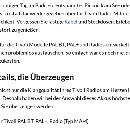
n sonniger Tag im Park, ein entspanntes Picknick am See ode
s, kristallklar wiedergegeben über Ihr Tivoli Radio. Mit u
chkeit. Vergessen Sie lästige
Kabel
und Steckdosen. Erleben
tört zu genießen.
l für die Tivoli Modelle PAL BT, PAL+ und Radios entwicke
sich problemlos austauschen. So einfach war es noch nie, d
szukosten.
ails, die Überzeugen
nicht nur die Klangqualität Ihres Tivoli Radios am Herzen l
s
. Deshalb haben wir bei der Auswahl dieses Akkus höchste
e Sie überzeugen werden:
r Tivoli PAL BT, PAL+, Radio (Typ MA-4)