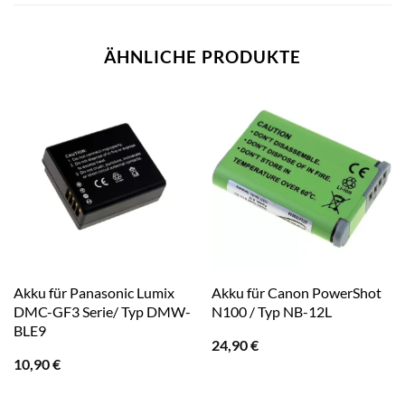
ÄHNLICHE PRODUKTE
Akku für Panasonic Lumix
Akku für Canon PowerShot
DMC-GF3 Serie/ Typ DMW-
N100 / Typ NB-12L
BLE9
24,90
€
10,90
€