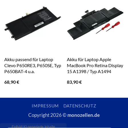
Akku passend für Laptop
Akku für Laptop Apple
Clevo P650RE3, P650SE, Typ
MacBook Pro Retina Display
P650BAT-4 u.a.
15 A1398 / Typ A1494
68,90
€
83,90
€
IMPRESSUM
DATENSCHUTZ
Copyright 2026 ©
monozellen.de