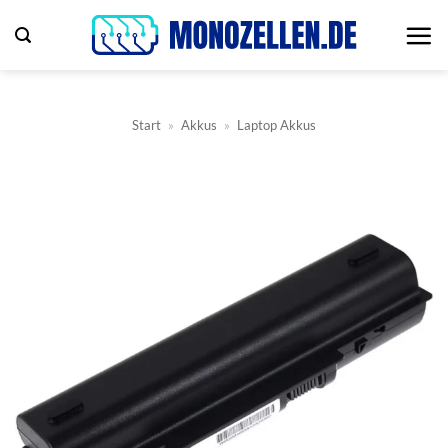
Zum
Inhalt
springen
Start
»
Akkus
»
Laptop Akkus