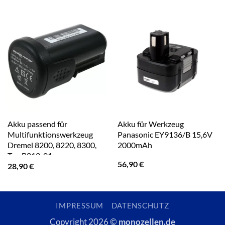
Akku passend für
Akku für Werkzeug
Multifunktionswerkzeug
Panasonic EY9136/B 15,6V
Dremel 8200, 8220, 8300,
2000mAh
Typ B812-01 u.a.
56,90
€
28,90
€
IMPRESSUM
DATENSCHUTZ
Copyright 2026 ©
monozellen.de