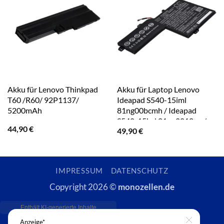
Akku für Lenovo Thinkpad
Akku für Laptop Lenovo
T60 /R60/ 92P1137/
Ideapad S540-15iml
5200mAh
81ng00bcmh / Ideapad
S540-15iwl 81ne0018au /
44,90
€
49,90
€
Typ L18M3PF8
IMPRESSUM
DATENSCHUTZ
Copyright 2026 ©
monozellen.de
Anzeige*
Close