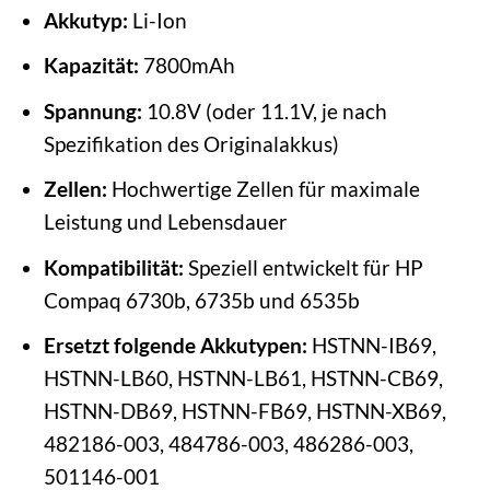
Akkutyp:
Li-Ion
Kapazität:
7800mAh
Spannung:
10.8V (oder 11.1V, je nach
Spezifikation des Originalakkus)
Zellen:
Hochwertige Zellen für maximale
Leistung und Lebensdauer
Kompatibilität:
Speziell entwickelt für HP
Compaq 6730b, 6735b und 6535b
Ersetzt folgende Akkutypen:
HSTNN-IB69,
HSTNN-LB60, HSTNN-LB61, HSTNN-CB69,
HSTNN-DB69, HSTNN-FB69, HSTNN-XB69,
482186-003, 484786-003, 486286-003,
501146-001