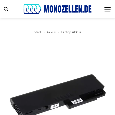
Zum
Inhalt
springen
Start
»
Akkus
»
Laptop Akkus