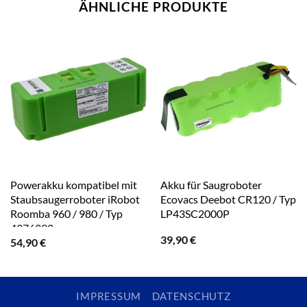
ÄHNLICHE PRODUKTE
Powerakku kompatibel mit
Akku für Saugroboter
Staubsaugerroboter iRobot
Ecovacs Deebot CR120 / Typ
Roomba 960 / 980 / Typ
LP43SC2000P
4376392
39,90
€
54,90
€
IMPRESSUM
DATENSCHUTZ