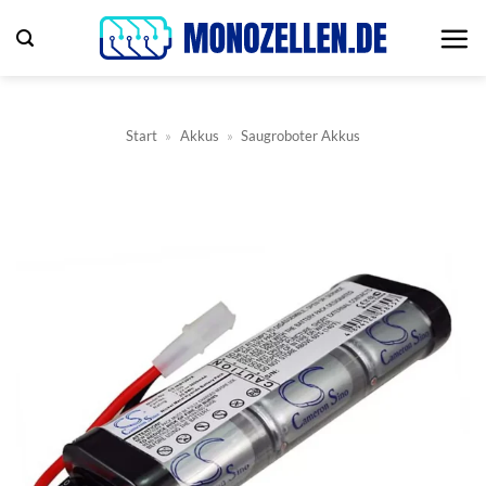
Zum
Inhalt
springen
Start
»
Akkus
»
Saugroboter Akkus