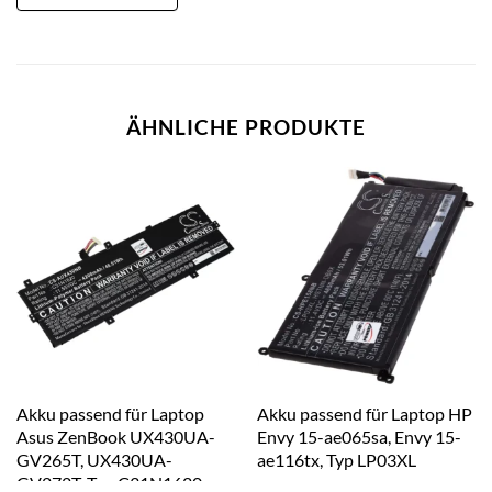
ÄHNLICHE PRODUKTE
Akku passend für Laptop
Akku passend für Laptop HP
Asus ZenBook UX430UA-
Envy 15-ae065sa, Envy 15-
GV265T, UX430UA-
ae116tx, Typ LP03XL
GV272T, Typ C31N1620