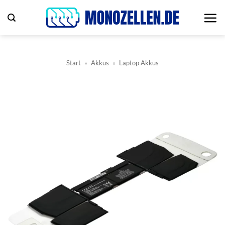
Zum
Inhalt
springen
Start
»
Akkus
»
Laptop Akkus