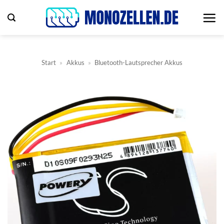
Zum
Inhalt
springen
Start
»
Akkus
»
Bluetooth-Lautsprecher Akkus