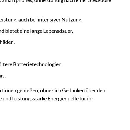
s Smartphones, ohne ständig nach einer Steckdose
eistung, auch bei intensiver Nutzung.
d bietet eine lange Lebensdauer.
chäden.
ältere Batterietechnologien.
is.
ktionen genießen, ohne sich Gedanken über den
e und leistungsstarke Energiequelle für ihr