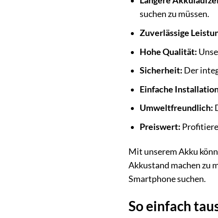
Längere Akkulaufzei
suchen zu müssen.
Zuverlässige Leistu
Hohe Qualität:
Unser
Sicherheit:
Der inte
Einfache Installation
Umweltfreundlich:
D
Preiswert:
Profitier
Mit unserem Akku könne
Akkustand machen zu müss
Smartphone suchen.
So einfach tau