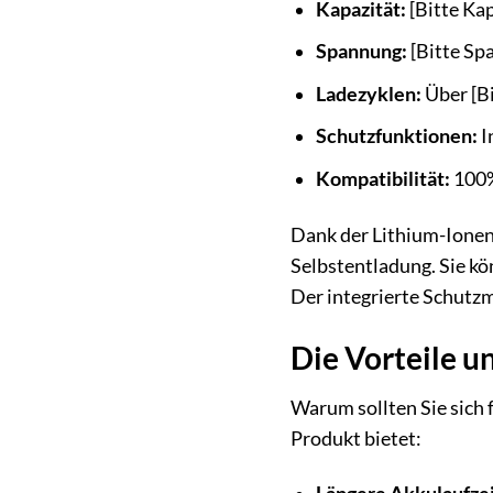
Kapazität:
[Bitte Kap
Spannung:
[Bitte Spa
Ladezyklen:
Über [Bi
Schutzfunktionen:
I
Kompatibilität:
100%
Dank der Lithium-Ionen-
Selbstentladung. Sie kö
Der integrierte Schutz
Die Vorteile u
Warum sollten Sie sich 
Produkt bietet: