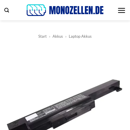
Zum
Inhalt
springen
Start
»
Akkus
»
Laptop Akkus