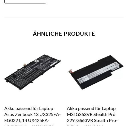
ÄHNLICHE PRODUKTE
Akku passend für Laptop
Akku passend für Laptop
Asus Zenbook 13 UX325EA-
MSI GS63VR Stealth Pro
EG022T, 14 UX425EA-
229, GS63VR Stealth Pro-
HM093T, Typ C41N1904
078, Typ BTY-M6J