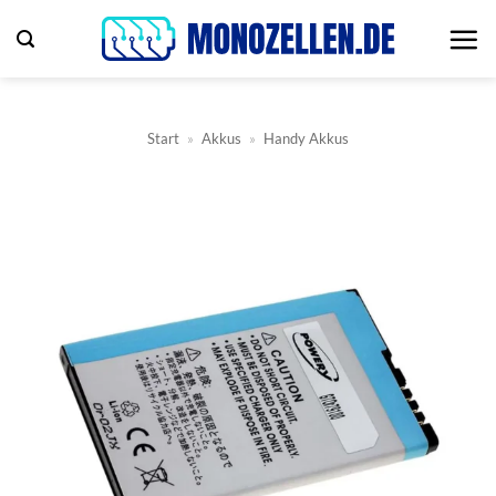
Zum
Inhalt
springen
Start
»
Akkus
»
Handy Akkus