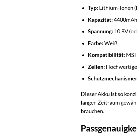
Typ:
Lithium-Ionen (L
Kapazität:
4400mA
Spannung:
10.8V (ode
Farbe:
Weiß
Kompatibilität:
MSI 
Zellen:
Hochwertige Z
Schutzmechanismen
Dieser Akku ist so konz
langen Zeitraum gewährle
brauchen.
Passgenauigkei