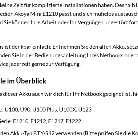
keine Zeit für komplizierte Installationen haben. Deshalb is
ion Akoya Mini E1210 passt und sich mühelos austausche
d Sie können Ihre Arbeit oder Ihr Vergnügen ungestört for
 ist denkbar einfach: Entnehmen Sie den alten Akku, setzen
finden Sie in der Bedienungsanleitung Ihres Netbooks oder 
ce jederzeit gerne zur Verfügung.
e im Überblick
 dieser Akku auch wirklich für Ihr Netbook geeignet ist, h
: U100, U90, U100 Plus, U100X, U123
erie: E1210, E1212, E1217, E1222
e den Akku-Typ BTY-S12 verwenden (Bitte prüfen Sie die K