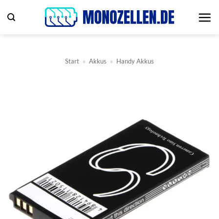
Zum
Inhalt
springen
Start
»
Akkus
»
Handy Akkus