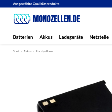
Zum
Ausgewählte Qualitätsprodukte
Inhalt
springen
Batterien
Akkus
Ladegeräte
Netzteile
Start
»
Akkus
»
Handy Akkus