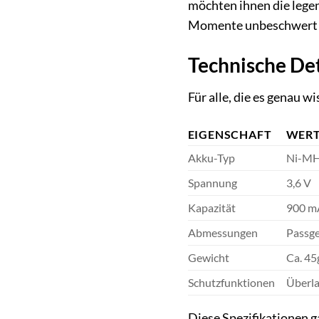
möchten ihnen die lege
Momente unbeschwert 
Technische Det
Für alle, die es genau 
EIGENSCHAFT
WER
Akku-Typ
Ni-MH 
Spannung
3,6 V
Kapazität
900 mA
Abmessungen
Passge
Gewicht
Ca. 45
Schutzfunktionen
Überla
Diese Spezifikationen g