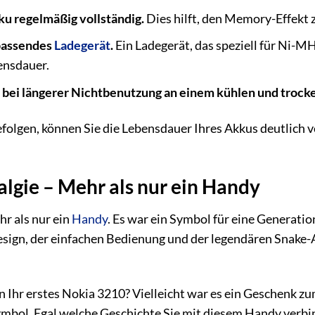
ku regelmäßig vollständig.
Dies hilft, den Memory-Effekt 
passendes
Ladegerät
.
Ein Ladegerät, das speziell für Ni-M
ensdauer.
 bei längerer Nichtbenutzung an einem kühlen und trock
folgen, können Sie die Lebensdauer Ihres Akkus deutlich v
algie – Mehr als nur ein Handy
r als nur ein
Handy
. Es war ein Symbol für eine Generation
ign, der einfachen Bedienung und der legendären Snake-A
an Ihr erstes Nokia 3210? Vielleicht war es ein Geschenk zu
ymbol. Egal welche Geschichte Sie mit diesem Handy verbind