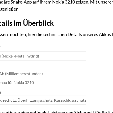
ndäre Snake-App auf Ihrem Nokia 3210 zeigen. Mit unserem
genießen.
ails im Überblick
wissen möchten, hier die technischen Details unseres Akkus 
T
(Nickel-Metallhydrid)
h (Milliamperestunden)
nau für Nokia 3210
g
deschutz, Überhitzungsschutz, Kurzschlussschutz
arantieren eine optimale Leistung und Sicherheit für Ihr 