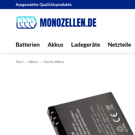
Zum
Ausgewählte Qualitätsprodukte
Inhalt
springen
Batterien
Akkus
Ladegeräte
Netzteile
Start
»
Akkus
»
Handy Akkus