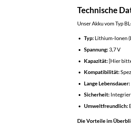
Technische Dat
Unser Akku vom Typ BL-6
Typ:
Lithium-Ionen (L
Spannung:
3,7 V
Kapazität:
[Hier bitt
Kompatibilität:
Spezi
Lange Lebensdauer:
Sicherheit:
Integrie
Umweltfreundlich:
E
Die Vorteile im Überbli