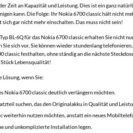
der Zeit an Kapazität und Leistung. Dies ist ein ganz natür
gen kann. Die Folge: Ihr Nokia 6700 classic hält nicht meh
 sich gar nicht mehr einschalten. Das muss nicht sein!
p BL-6Q für das Nokia 6700 classic erhalten Sie nicht nur
n Sie sich vor, Sie können wieder stundenlang telefonieren
 classic festhalten, ohne ständig an die nächste Steckdose
 Stück Lebensqualität!
le Lösung, wenn Sie:
es Nokia 6700 classic deutlich verlängern möchten.
atzteil suchen, das den Originalakku in Qualität und Leistu
ic weiterhin nutzen möchten, anstatt ein neues Mobiltelef
he und unkomplizierte Installation legen.