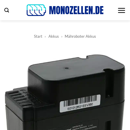
Zum
Inhalt
springen
Start
»
Akkus
»
Mähroboter Akkus