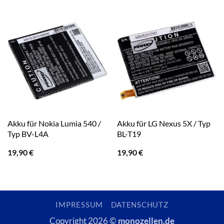
Akku für Nokia Lumia 540 /
Akku für LG Nexus 5X / Typ
Typ BV-L4A
BL-T19
19,90
€
19,90
€
IMPRESSUM
DATENSCHUTZ
Copyright 2026 ©
monozellen.de