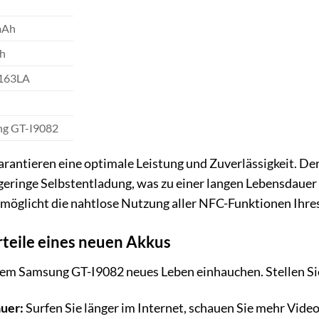
mAh
h
163LA
g GT-I9082
arantieren eine optimale Leistung und Zuverlässigkeit. De
geringe Selbstentladung, was zu einer langen Lebensdauer 
rmöglicht die nahtlose Nutzung aller NFC-Funktionen Ihr
rteile eines neuen Akkus
rem Samsung GT-I9082 neues Leben einhauchen. Stellen Sie
uer:
Surfen Sie länger im Internet, schauen Sie mehr Video