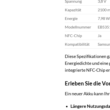
Spannung
3,8 V
Kapazität
2100 
Energie
7,98 W
Modellnummer
EB535
NFC-Chip
Ja
Kompatibilität
Samsun
Diese Spezifikationen g
Energiedichte und eine 
integrierte NFC-Chip e
Erleben Sie die Vo
Ein neuer Akku kann Ih
Längere Nutzungsda