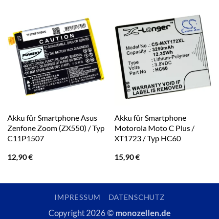
Akku für Smartphone Asus
Akku für Smartphone
Zenfone Zoom (ZX550) / Typ
Motorola Moto C Plus /
C11P1507
XT1723 / Typ HC60
12,90
€
15,90
€
IMPRESSUM
DATENSCHUTZ
Copyright 2026 ©
monozellen.de