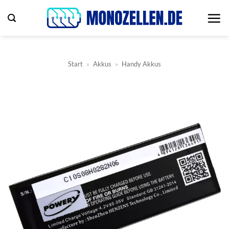
Zum
Inhalt
springen
Start
»
Akkus
»
Handy Akkus