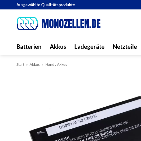
Zum
Ausgewählte Qualitätsprodukte
Inhalt
springen
Batterien
Akkus
Ladegeräte
Netzteile
Start
»
Akkus
»
Handy Akkus