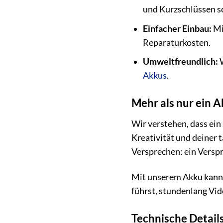
und Kurzschlüssen s
Einfacher Einbau:
Mi
Reparaturkosten.
Umweltfreundlich:
W
Akkus
.
Mehr als nur ein 
Wir verstehen, dass ein
Kreativität und deiner 
Versprechen: ein Versp
Mit unserem Akku kanns
führst, stundenlang Vide
Technische Detail