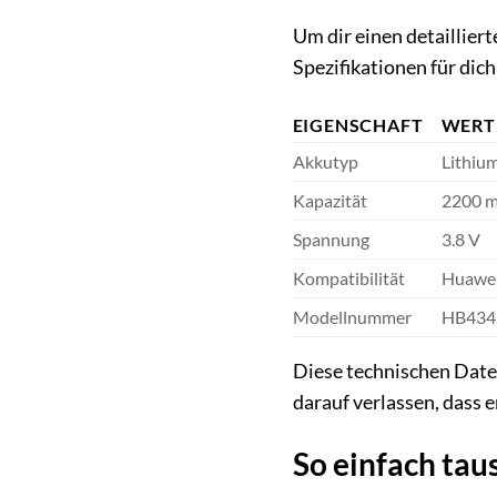
Um dir einen detaillier
Spezifikationen für di
EIGENSCHAFT
WERT
Akkutyp
Lithium
Kapazität
2200 
Spannung
3.8 V
Kompatibilität
Huawei
Modellnummer
HB434
Diese technischen Daten
darauf verlassen, dass e
So einfach tau