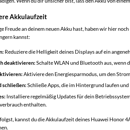
igen. Wenn du dir unsicher bist, lass den Akku von ein
gere Akkulaufzeit
e Freude an deinem neuen Akku hast, haben wir hier noch ei
ngern kannst:
n:
Reduziere die Helligkeit deines Displays auf ein angen
 deaktivieren:
Schalte WLAN und Bluetooth aus, wenn du 
ktivieren:
Aktiviere den Energiesparmodus, um den Strom
 schließen:
Schließe Apps, die im Hintergrund laufen und
es:
Installiere regelmäßig Updates für dein Betriebssystem
verbrauch enthalten.
olgst, kannst du die Akkulaufzeit deines Huawei Honor 4A
hen.