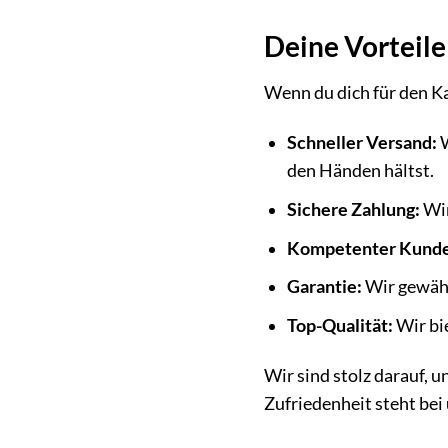
Deine Vorteil
Wenn du dich für den Ka
Schneller Versand:
W
den Händen hältst.
Sichere Zahlung:
Wir
Kompetenter Kunde
Garantie:
Wir gewähre
Top-Qualität:
Wir bie
Wir sind stolz darauf, 
Zufriedenheit steht bei 