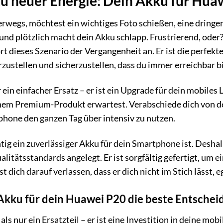
zu neuer Energie: Dein Akku für Hua
unterwegs, möchtest ein wichtiges Foto schießen, eine drin
und plötzlich macht dein Akku schlapp. Frustrierend, oder
t dieses Szenario der Vergangenheit an. Er ist die perfekt
ustellen und sicherzustellen, dass du immer erreichbar b
 ein einfacher Ersatz – er ist ein Upgrade für dein mobiles L
inem Premium-Produkt erwartest. Verabschiede dich von d
tphone den ganzen Tag über intensiv zu nutzen.
tig ein zuverlässiger Akku für dein Smartphone ist. Desha
itätsstandards angelegt. Er ist sorgfältig gefertigt, um 
 dich darauf verlassen, dass er dich nicht im Stich lässt,
kku für dein Huawei P20 die beste Entscheid
als nur ein Ersatzteil – er ist eine Investition in deine mob