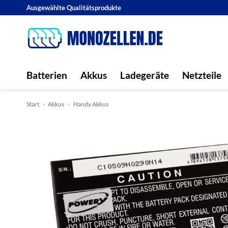
Zum
Ausgewählte Qualitätsprodukte
Inhalt
springen
Batterien
Akkus
Ladegeräte
Netzteile
Start
»
Akkus
»
Handy Akkus