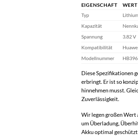
EIGENSCHAFT
WERT
Typ
Lithiu
Kapazität
Nennka
Spannung
3.82 V
Kompatibilität
Huawei
Modellnummer
HB39
Diese Spezifikationen 
erbringt. Er ist so konz
hinnehmen musst. Gleic
Zuverlässigkeit.
Wir legen großen Wert 
um Überladung, Überhit
Akku optimal geschützt 