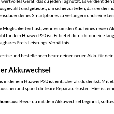
wertvolles Gerät, das du jeden Tag nutzt. Es verdient den 
usgewählt und getestet, um sicherzustellen, dass er den hö
ensdauer deines Smartphones zu verlängern und seine Lei
le Möglichkeiten hast, wenn es um den Kauf eines neuen Ak
l für dein Huawei P20 ist. Er bietet dir nicht nur eine län
agbares Preis-Leistungs-Verhältnis.
ertise und bestelle noch heute deinen neuen Akku für dein
 der Akkuwechsel
s in deinem Huawei P20 ist einfacher als du denkst. Mit 
auschen und sparst dir teure Reparaturkosten. Hier ist ein
hone aus:
Bevor du mit dem Akkuwechsel beginnst, sollte