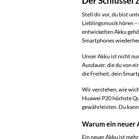
Der Schlüssel 
Stell dir vor, du bist 
Lieblingsmusik hören – 
entwickelten Akku gehör
Smartphones wiederherz
Unser Akku ist nicht nur
Ausdauer, die du von e
die Freiheit, dein Smar
Wir verstehen, wie wich
Huawei P20 höchste Qual
gewährleisten. Du kannst
Warum ein neuer A
Ein neuer Akku ist mehr 