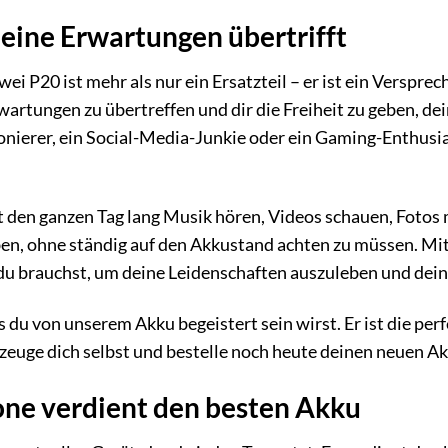
deine Erwartungen übertrifft
i P20 ist mehr als nur ein Ersatzteil – er ist ein Verspre
wartungen zu übertreffen und dir die Freiheit zu geben, de
fonierer, ein Social-Media-Junkie oder ein Gaming-Enthusia
est den ganzen Tag lang Musik hören, Videos schauen, Foto
ben, ohne ständig auf den Akkustand achten zu müssen. Mi
e du brauchst, um deine Leidenschaften auszuleben und dein
s du von unserem Akku begeistert sein wirst. Er ist die pe
zeuge dich selbst und bestelle noch heute deinen neuen A
ne verdient den besten Akku