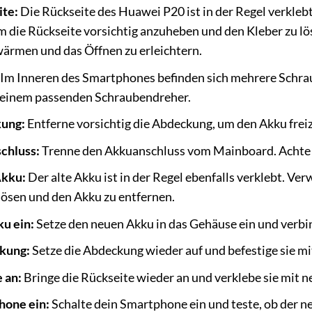
ite:
Die Rückseite des Huawei P20 ist in der Regel verkleb
m die Rückseite vorsichtig anzuheben und den Kleber zu l
ärmen und das Öffnen zu erleichtern.
Im Inneren des Smartphones befinden sich mehrere Schrau
 einem passenden Schraubendreher.
kung:
Entferne vorsichtig die Abdeckung, um den Akku frei
chluss:
Trenne den Akkuanschluss vom Mainboard. Achte d
Akku:
Der alte Akku ist in der Regel ebenfalls verklebt. V
 lösen und den Akku zu entfernen.
u ein:
Setze den neuen Akku in das Gehäuse ein und verb
ckung:
Setze die Abdeckung wieder auf und befestige sie m
 an:
Bringe die Rückseite wieder an und verklebe sie mit 
hone ein:
Schalte dein Smartphone ein und teste, ob der n