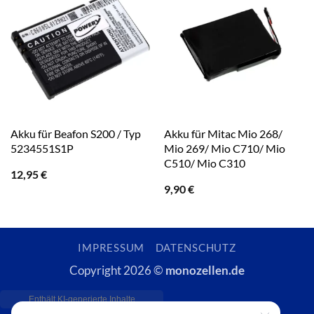
Akku für Beafon S200 / Typ
Akku für Mitac Mio 268/
5234551S1P
Mio 269/ Mio C710/ Mio
C510/ Mio C310
12,95
€
9,90
€
IMPRESSUM
DATENSCHUTZ
Copyright 2026 ©
monozellen.de