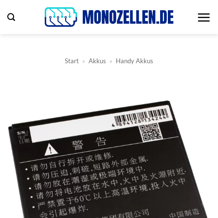
Zum
Inhalt
springen
Start
»
Akkus
»
Handy Akkus