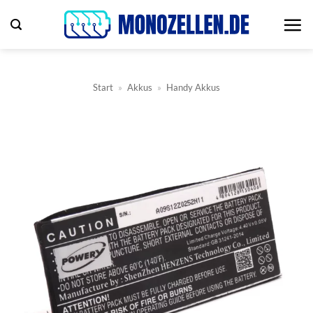
Zum
Inhalt
springen
Start
»
Akkus
»
Handy Akkus