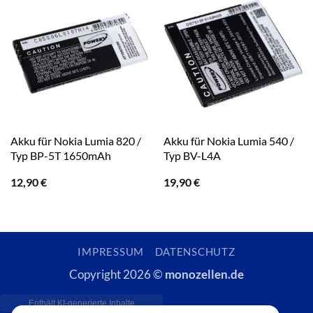
Akku für Nokia Lumia 820 /
Akku für Nokia Lumia 540 /
Typ BP-5T 1650mAh
Typ BV-L4A
12,90
€
19,90
€
IMPRESSUM
DATENSCHUTZ
Copyright 2026 ©
monozellen.de