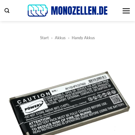
Zum
Inhalt
springen
Start
»
Akkus
»
Handy Akkus