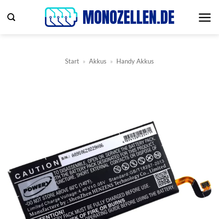
Zum
Inhalt
springen
Start
»
Akkus
»
Handy Akkus