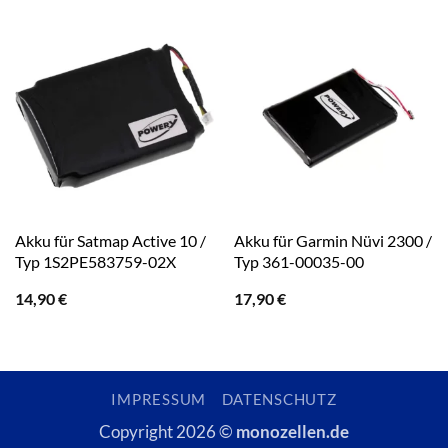
Akku für Satmap Active 10 /
Akku für Garmin Nüvi 2300 /
Typ 1S2PE583759-02X
Typ 361-00035-00
14,90
€
17,90
€
IMPRESSUM
DATENSCHUTZ
Copyright 2026 ©
monozellen.de