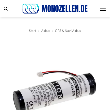
Zum
Inhalt
springen
Start
»
Akkus
»
GPS & Navi Akkus