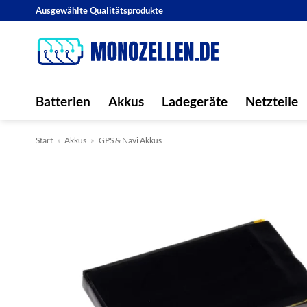
Zum
Ausgewählte Qualitätsprodukte
Inhalt
springen
Batterien
Akkus
Ladegeräte
Netzteile
Start
»
Akkus
»
GPS & Navi Akkus