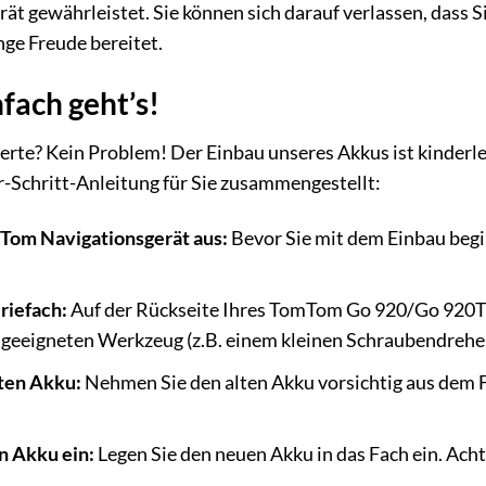
 gewährleistet. Sie können sich darauf verlassen, dass S
nge Freude bereitet.
fach geht’s!
perte? Kein Problem! Der Einbau unseres Akkus ist kinderl
ür-Schritt-Anleitung für Sie zusammengestellt:
mTom Navigationsgerät aus:
Bevor Sie mit dem Einbau beginn
riefach:
Auf der Rückseite Ihres TomTom Go 920/Go 920T fi
 geeigneten Werkzeug (z.B. einem kleinen Schraubendreher
lten Akku:
Nehmen Sie den alten Akku vorsichtig aus dem Fa
n Akku ein:
Legen Sie den neuen Akku in das Fach ein. Achte