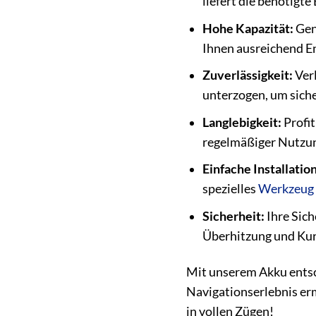
liefert die benötigt
Hohe Kapazität:
Geni
Ihnen ausreichend En
Zuverlässigkeit:
Verl
unterzogen, um siche
Langlebigkeit:
Profit
regelmäßiger Nutzung
Einfache Installation
spezielles
Werkzeug
Sicherheit:
Ihre Sich
Überhitzung und Kur
Mit unserem Akku entsch
Navigationserlebnis erm
in vollen Zügen!