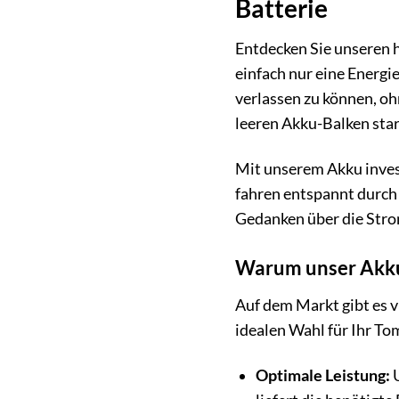
Batterie
Entdecken Sie unseren h
einfach nur eine Energieq
verlassen zu können, oh
leeren Akku-Balken star
Mit unserem Akku investi
fahren entspannt durch 
Gedanken über die Strom
Warum unser Akku 
Auf dem Markt gibt es v
idealen Wahl für Ihr T
Optimale Leistung:
U