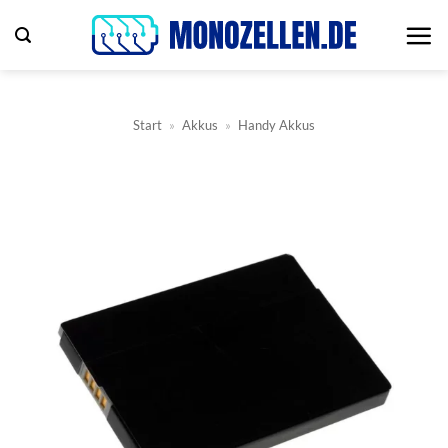
Zum
Inhalt
springen
Start
»
Akkus
»
Handy Akkus