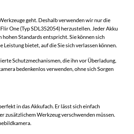
e Werkzeuge geht. Deshalb verwenden wir nur die
Flir One (Typ SDL352054) herzustellen. Jeder Akku
n hohen Standards entspricht. Sie können sich
Leistung bietet, auf die Sie sich verlassen können.
egrierte Schutzmechanismen, die ihn vor Überladung,
dkamera bedenkenlos verwenden, ohne sich Sorgen
rfekt in das Akkufach. Er lässt sich einfach
n oder zusätzlichem Werkzeug verschwenden müssen.
mebildkamera.