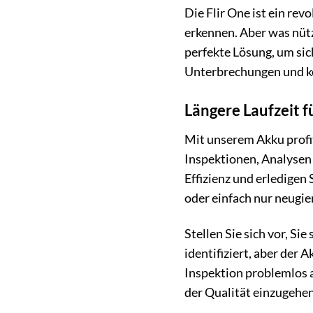
Die Flir One ist ein rev
erkennen. Aber was nütz
perfekte Lösung, um sic
Unterbrechungen und kon
Längere Laufzeit f
Mit unserem Akku profit
Inspektionen, Analysen
Effizienz und erledigen 
oder einfach nur neugie
Stellen Sie sich vor, S
identifiziert, aber der 
Inspektion problemlos 
der Qualität einzugehen