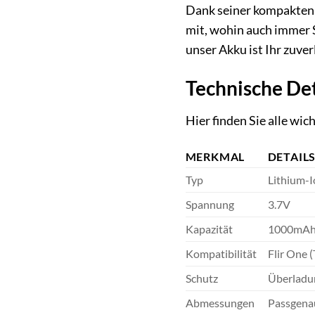
Dank seiner kompakten G
mit, wohin auch immer S
unser Akku ist Ihr zuver
Technische Det
Hier finden Sie alle wi
MERKMAL
DETAIL
Typ
Lithium-I
Spannung
3.7V
Kapazität
1000mA
Kompatibilität
Flir One 
Schutz
Überladun
Abmessungen
Passgenau