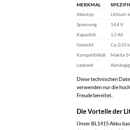
MERKMAL
SPEZIF
Akkutyp
Lithium-I
Spannung
14,4 V
Kapazität
1,5 Ah
Gewicht
Ca. 0,35 k
Kompatibilität
Makita 14
Ladezeit
Abhängig 
Diese technischen Daten
verwenden nur die hoch
Freude bereitet.
Die Vorteile der L
Unser BL1415 Akku basie