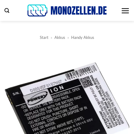
Zum
Inhalt
springen
Start
»
Akkus
»
Handy Akkus