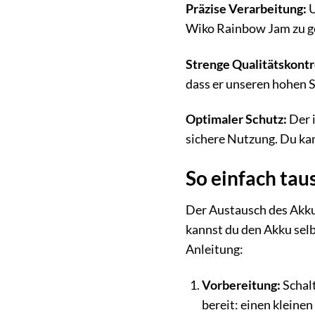
Präzise Verarbeitung:
U
Wiko Rainbow Jam zu ge
Strenge Qualitätskontr
dass er unseren hohen S
Optimaler Schutz:
Der i
sichere Nutzung. Du kan
So einfach ta
Der Austausch des Akkus
kannst du den Akku selb
Anleitung:
Vorbereitung:
Schalt
bereit: einen kleine