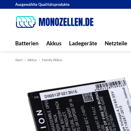
Zum
Ausgewählte Qualitätsprodukte
Inhalt
springen
Batterien
Akkus
Ladegeräte
Netzteile
Start
»
Akkus
»
Handy Akkus