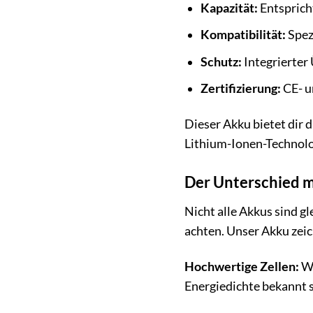
Kapazität:
Entsprich
Kompatibilität:
Spez
Schutz:
Integrierter
Zertifizierung:
CE- u
Dieser Akku bietet dir 
Lithium-Ionen-Technolog
Der Unterschied m
Nicht alle Akkus sind g
achten. Unser Akku zeic
Hochwertige Zellen:
Wi
Energiedichte bekannt s