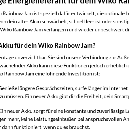
ge Energielieferant für dein Wiko R
 Rainbow Jam ist speziell dafür entwickelt, die optimale 
wenn dein alter Akku schwächelt, schnell leer ist oder son
 Wiko Rainbow Jam verlängern und wieder unbeschwert d
Akku für dein Wiko Rainbow Jam?
utage unverzichtbar. Sie sind unsere Verbindung zur Auß
hwächelnder Akku kann diese Funktionen jedoch erheblich 
o Rainbow Jam eine lohnende Investition ist:
enieße längere Gesprächszeiten, surfe länger im Internet 
zu müssen. Ein neuer Akku gibt dir die Freiheit, dein Smar
Ein neuer Akku sorgt für eine konstante und zuverlässige
gen mehr, keine Leistungseinbußen bei anspruchsvollen An
dann funktioniert, wenn du es brauchst.