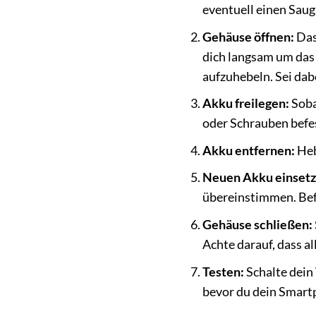
eventuell einen Saug
Gehäuse öffnen:
Das 
dich langsam um das
aufzuhebeln. Sei dab
Akku freilegen:
Soba
oder Schrauben befes
Akku entfernen:
Heb
Neuen Akku einsetz
übereinstimmen. Bef
Gehäuse schließen:
Achte darauf, dass al
Testen:
Schalte dein 
bevor du dein Smart